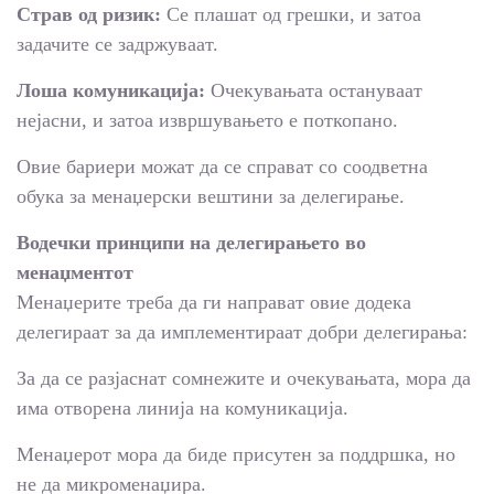
Страв од ризик:
Се плашат од грешки, и затоа
задачите се задржуваат.
Лоша комуникација:
Очекувањата остануваат
нејасни, и затоа извршувањето е поткопано.
Овие бариери можат да се справат со соодветна
обука за менаџерски вештини за делегирање.
Водечки принципи на делегирањето во
менаџментот
Менаџерите треба да ги направат овие додека
делегираат за да имплементираат добри делегирања:
За да се разјаснат сомнежите и очекувањата, мора да
има отворена линија на комуникација.
Менаџерот мора да биде присутен за поддршка, но
не да микроменаџира.