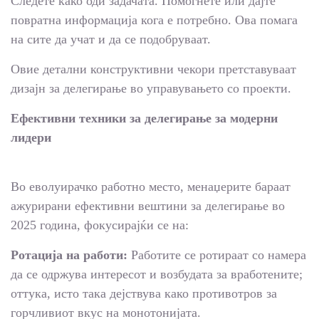
Следете како оди задачата. Помогнете или дајте
повратна информација кога е потребно. Ова помага
на сите да учат и да се подобруваат.
Овие детални конструктивни чекори претставуваат
дизајн за делегирање во управувањето со проекти.
Ефективни техники за делегирање за модерни
лидери
Во еволуирачко работно место, менаџерите бараат
ажурирани ефективни вештини за делегирање во
2025 година, фокусирајќи се на:
Ротација на работи:
Работите се ротираат со намера
да се одржува интересот и возбудата за вработените;
оттука, исто така дејствува како противотров за
горчливиот вкус на монотонијата.