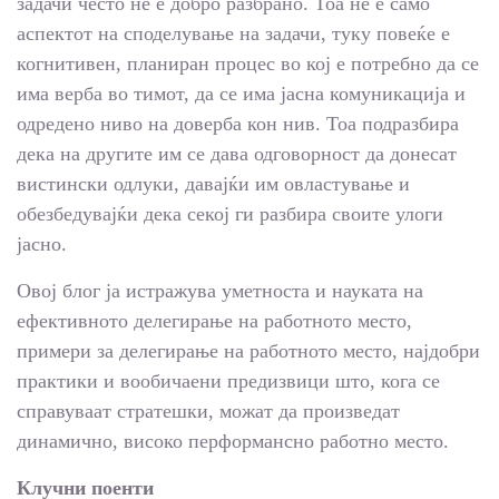
задачи често не е добро разбрано. Тоа не е само
аспектот на споделување на задачи, туку повеќе е
когнитивен, планиран процес во кој е потребно да се
има верба во тимот, да се има јасна комуникација и
одредено ниво на доверба кон нив. Тоа подразбира
дека на другите им се дава одговорност да донесат
вистински одлуки, давајќи им овластување и
обезбедувајќи дека секој ги разбира своите улоги
јасно.
Овој блог ја истражува уметноста и науката на
ефективното делегирање на работното место,
примери за делегирање на работното место, најдобри
практики и вообичаени предизвици што, кога се
справуваат стратешки, можат да произведат
динамично, високо перформансно работно место.
Клучни поенти