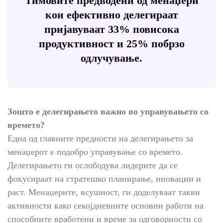
Тимовите предводени од менаџери
кои ефективно делегираат
пријавуваат 33% повисока
продуктивност и 25% побрзо
одлучување.
Зошто е делегирањето важно во управувањето со
времето?
Една од главните предности на делегирањето за
менаџерот е подобро управување со времето.
Делегирањето ги ослободува лидерите да се
фокусираат на стратешко планирање, иновации и
раст. Менаџерите, всушност, ги доделуваат такви
активности како секојдневните основни работи на
способните вработени и време за одговорности со