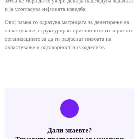
затоа ќе мора да се увери дека ја надгледува задачата
и ја усогласува нејзината изведба.
Овој рамка го одразува матрицата за делегирање на
овластување, структуриран пристап што го користат
организациите за да ги разјаснат нивоата на
овластување и одговорност низ одделите.
Дали знаевте?