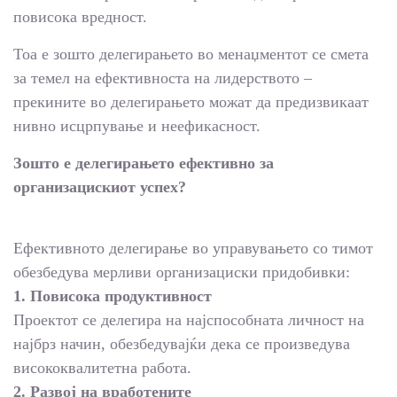
повисока вредност.
Тоа е зошто делегирањето во менаџментот се смета
за темел на ефективноста на лидерството –
прекините во делегирањето можат да предизвикаат
нивно исцрпување и неефикасност.
Зошто е делегирањето ефективно за
организацискиот успех?
Ефективното делегирање во управувањето со тимот
обезбедува мерливи организациски придобивки:
1. Повисока продуктивност
Проектот се делегира на најспособната личност на
најбрз начин, обезбедувајќи дека се произведува
висококвалитетна работа.
2. Развој на вработените