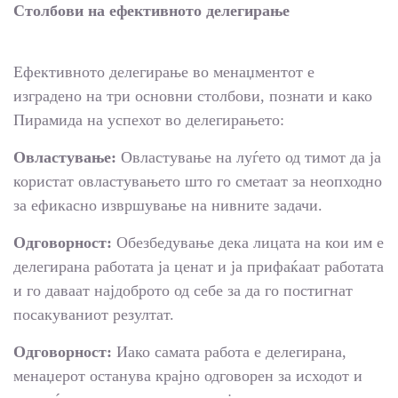
Столбови на ефективното делегирање
Ефективното делегирање во менаџментот е
изградено на три основни столбови, познати и како
Пирамида на успехот во делегирањето:
Овластување:
Овластување на луѓето од тимот да ја
користат овластувањето што го сметаат за неопходно
за ефикасно извршување на нивните задачи.
Одговорност:
Обезбедување дека лицата на кои им е
делегирана работата ја ценат и ја прифаќаат работата
и го даваат најдоброто од себе за да го постигнат
посакуваниот резултат.
Одговорност:
Иако самата работа е делегирана,
менаџерот останува крајно одговорен за исходот и