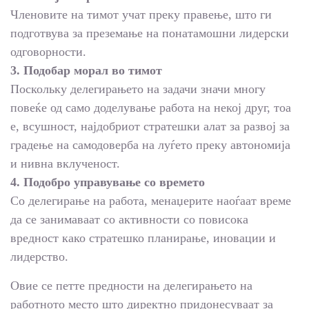
Членовите на тимот учат преку правење, што ги
подготвува за преземање на понатамошни лидерски
одговорности.
3. Подобар морал во тимот
Поскольку делегирањето на задачи значи многу
повеќе од само доделување работа на некој друг, тоа
е, всушност, најдобриот стратешки алат за развој за
градење на самодоверба на луѓето преку автономија
и нивна вклученост.
4. Подобро управување со времето
Со делегирање на работа, менаџерите наоѓаат време
да се занимаваат со активности со повисока
вредност како стратешко планирање, иновации и
лидерство.
Овие се петте предности на делегирањето на
работното место што директно придонесуваат за