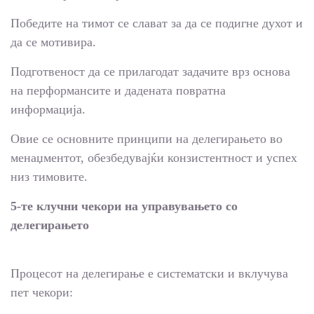
Победите на тимот се слават за да се подигне духот и
да се мотивира.
Подготвеност да се прилагодат задачите врз основа
на перформансите и дадената повратна
информација.
Овие се основните принципи на делегирањето во
менаџментот, обезбедувајќи конзистентност и успех
низ тимовите.
5-те клучни чекори на управувањето со
делегирањето
Процесот на делегирање е систематски и вклучува
пет чекори: