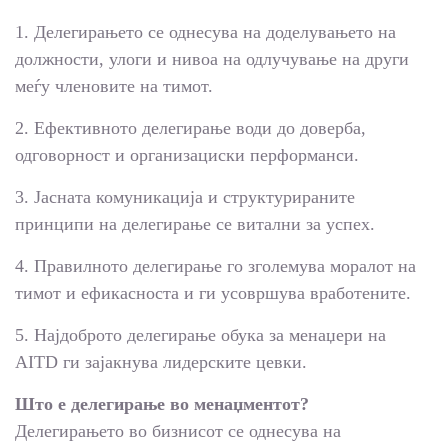
1. Делегирањето се однесува на доделувањето на
должности, улоги и нивоа на одлучување на други
меѓу членовите на тимот.
2. Ефективното делегирање води до доверба,
одговорност и организациски перформанси.
3. Јасната комуникација и структурираните
принципи на делегирање се витални за успех.
4. Правилното делегирање го зголемува моралот на
тимот и ефикасноста и ги усовршува вработените.
5. Најдоброто делегирање обука за менаџери на
AITD ги зајакнува лидерските цевки.
Што е делегирање во менаџментот?
Делегирањето во бизнисот се однесува на