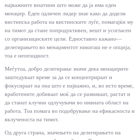
најважните вештини што може да ја има еден
менаџер. Еден одличен лидер знае како да додели
вистинска работа на вистинските луѓе, помагајќи му
на тимот да стане попродуктивен, вешт и усогласен
со организациските цели. Едноставно кажано—
делегирањето во менаџментот никогаш не е опција;
тоа е неопходност.
Меѓутоа, добро делегирање значи дека менаџерите
заштедуваат време за да се концентрираат и
фокусираат на она што е најважно, и, во исто време,
вработените добиваат моќ да се развиваат, растат и
да станат клучни одлучувачи во нивната област на
работа. Тоа помага во подобрување на ефикасноста и
вклученоста на тимот.
Од друга страна, значењето на делегирањето на