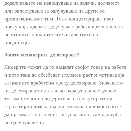
доделувањето на извршување на задачи, должност
или овластување за одлучување на други во
организацискиот тим. Тоа е концентриран план
преку кој лидерите доделуваат работа врз основа на
вештините, капацитетите и талентите на
поединецот.
Зошто менаџерите делегираат?
Лидерите можат да го намалат својот товар на работа
и исто така да обезбедат зголемен раст и мотивација
за нивните вработени преку делегирање. Значењето
на делегирањето на задачи одразува овластување—
тоа им помага на лидерите да се фокусираат на
стратегијата додека им овозможува на вработените
да преземат сопственост и да развијат самодоверба
во одлучувањето.