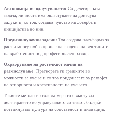
Автономија во одлучувањето:
Со делегираната
задача, личноста има овластување да донесува
одлуки и, со тоа, создава чувство на доверба и
иницијатива во нив.
Предизвикувачки задачи:
Тоа создава платформа за
раст и многу побрз процес на градење на вештините
на вработениот под професионален развој.
Охрабрување на растечкиот начин на
размислување:
Претворете ги грешките во
можности за учење и со тоа придонесете за развојот
на отпорноста и креативноста на учењето.
Таквите методи во голема мера го овластуваат
делегирањето во управувањето со тимот, бидејќи
поттикнуваат култура на сопственост и иновација.