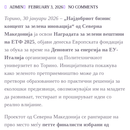
ADMIN
FEBRUARY 3, 2026
NO COMMENTS
Торино, 30 јануари 2026
–
„Најдобриот бизнис
концепт за зелена иновација“ од Северна
Македонија
ја освои
Наградата за зелени вештини
на ЕТФ 2025
, објави денеска Европската фондација
за обука за време на
Деновите за енергија на ЕУ-
Италија
организирани од Политехничкиот
универзитет во Торино. Иницијативата покажува
како зеленото претприемништво може да го
претвори образованието во практични решенија за
еколошки предизвици, овозможувајќи им на младите
да развиваат, тестираат и прошируваат идеи со
реално влијание.
Проектот од Северна Македонија се рангираше на
прво место меѓу
петте финалисти избрани од