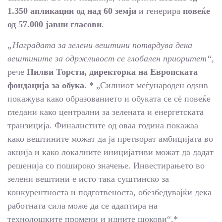
1.350 апликации од над 60 земји
и генерира
повеќе
од 57.000 јавни гласови
.
„Наградата за зелени вештини потврдува дека
вештините за одржливост се глобален приоритет“,
рече
Пилви Торсти, директорка на Европската
фондација за обука
. * „Силниот меѓународен одѕив
покажува како образованието и обуката се сѐ повеќе
гледани како централни за зелената и енергетската
транзиција. Финалистите од оваа година покажаа
како вештините можат да ја претворат амбицијата во
акција и како локалните иницијативи можат да дадат
решенија со пошироко значење. Инвестирањето во
зелени вештини е исто така суштинско за
конкурентноста и подготвеноста, обезбедувајќи дека
работната сила може да се адаптира на
технолошките промени и идните шокови“.*