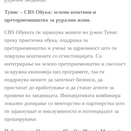
Тунис – CBS Обука: зелени вештини и
претприемништво за рурални жени.
CBS Обуката ги зајакнува жените во јужен Тунис
преку практична обука, поддршка за
претприемништво и учење за одржливост што ги
поврзува вештините со егзистенцијата. Со
интегрирање на зелено претприемништво и свесност
за кружна економија низ програмите, таа ги
поддржува жените да започнат бизниси, да
пристапат до вработување и да станат агенти за
промени во заедницата. Иницијативата комбинира
локално допирање со менторство и партнерства што
ги зајакнуваат и инклузивноста и потенцијалот за
проширување.