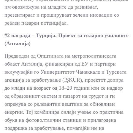
им овозможува на младите да развиваат,
презентираат и прошируваат зелени иновации со
реален пазарен потенцијал.
#2 награда – Турција. Проект за соларно училиште
(Анталија)
Предводен од Општината на метрополитанската
област Анталија, финансиран од ЕУ и партнери
вклучувајќи го Универзитетот Чанаккале и Турската
агенција за вработување (İŞKUR), проектот допира
до млади на возраст од 18–29 години кои се надвор
од образовниот систем и пазарот на трудот и ги
опремува со релевантни вештини за обновливи
енергии. Тој комбинира онлајн учење со практична
обука на фотоволтаични станици и прилагодена
поддршка за вработување, помагајќи им на