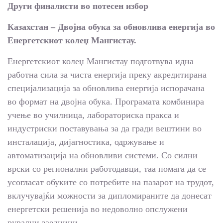
Други финалисти во потесен избор
Казахстан – Двојна обука за обновлива енергија во
Енергетскиот колеџ Мангистау.
Енергетскиот колеџ Мангистау подготвува идна
работна сила за чиста енергија преку акредитирана
специјализација за обновлива енергија испорачана
во формат на двојна обука. Програмата комбинира
учење во училница, лабораториска пракса и
индустриски поставувања за да гради вештини во
инсталација, дијагностика, одржување и
автоматизација на обновливи системи. Со силни
врски со регионални работодавци, таа помага да се
усогласат обуките со потребите на пазарот на трудот,
вклучувајќи можности за дипломираните да донесат
енергетски решенија во недоволно опслужени
рурални заедници.