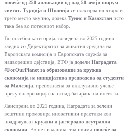
повеќе од 250 апликации од над 50 земји ширум
светот
.
Турција и Шпанија
се пласираа на второ и
трето место вкупно, додека
Тунис и Казахстан
исто
така беа во потесниот избор.
Во посебна категорија, воведена во 2025 година
заедно со Директоратот за животна средина на
Европската комисија и Европската служба за
надворешни дејствија, ЕТФ ја додели
Наградата
#ForOurPlanet за образование за кружна
економија
на
иницијатива предводена од студенти
од Малезија
, препознаена за инклузивно учење
преку валоризација на отпад базирана на инсекти.
Лансирана во 2021 година, Наградата за зелени
вештини промовира иновативни практики кои
поддржуваат
кружни и јаглеродно неутрални
економии
. Во пет изданија, таа прими
повеќе од