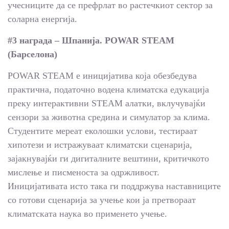
учесниците да се префрлат во растечкиот сектор за
соларна енергија.
#3 награда – Шпанија. POWAR STEAM
(Барселона)
POWAR STEAM е иницијатива која обезбедува
практична, податочно водена климатска едукација
преку интерактивни STEAM алатки, вклучувајќи
сензори за животна средина и симулатор за клима.
Студентите мереат еколошки услови, тестираат
хипотези и истражуваат климатски сценарија,
зајакнувајќи ги дигиталните вештини, критичкото
мислење и писменоста за одржливост.
Иницијативата исто така ги поддржува наставниците
со готови сценарија за учење кои ја претвораат
климатската наука во применето учење.