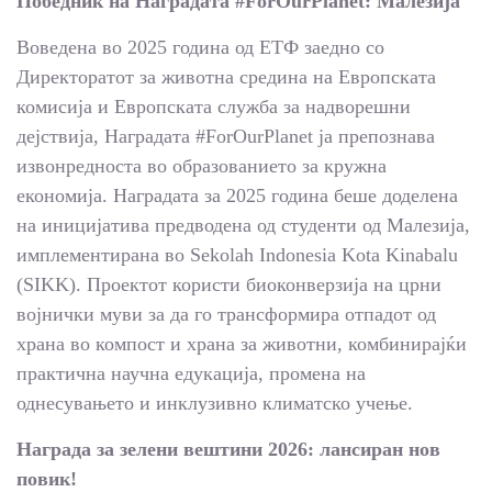
Победник на Наградата #ForOurPlanet: Малезија
Воведена во 2025 година од ЕТФ заедно со
Директоратот за животна средина на Европската
комисија и Европската служба за надворешни
дејствија, Наградата #ForOurPlanet ја препознава
извонредноста во образованието за кружна
економија. Наградата за 2025 година беше доделена
на иницијатива предводена од студенти од Малезија,
имплементирана во Sekolah Indonesia Kota Kinabalu
(SIKK). Проектот користи биоконверзија на црни
војнички муви за да го трансформира отпадот од
храна во компост и храна за животни, комбинирајќи
практична научна едукација, промена на
однесувањето и инклузивно климатско учење.
Награда за зелени вештини 2026: лансиран нов
повик!