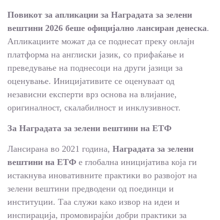
Повикот за апликации за Наградата за зелени
вештини 2026 беше официјално лансиран денеска
.
Апликациите можат да се поднесат преку онлајн
платформа на англиски јазик, со прифаќање и
преведување на поднесоци на други јазици за
оценување. Иницијативите се оценуваат од
независни експерти врз основа на влијание,
оригиналност, скалабилност и инклузивност.
За Наградата за зелени вештини на ЕТФ
Лансирана во 2021 година,
Наградата за зелени
вештини на ЕТФ
е глобална иницијатива која ги
истакнува иновативните практики во развојот на
зелени вештини предводени од поединци и
институции. Таа служи како извор на идеи и
инспирација, промовирајќи добри практики за