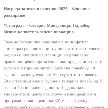
Награда за зелени вештини 2025 – Финално
рангирање
#1 награда – Северна Македонија. Најдобар
бизнис концепт за зелена иновација
Оваа долгогодишна национална иницијатива
ангажира средношколци и универзитетски студенти,
заедно со нивните наставници, во развивање
практични решенија за еколошки предизвици преку
зелено претприемништво. Активна повеќе од 18
години, таа вклучува над 100 студенти и повеќе од
50 наставници секоја година и генерира повеќе од 35
зелени бизнис идеи годишно. Поддржана од
универзитети, центри за стручно извонредност и
програми финансирани од ЕУ, таа ги зајакнува
врските меѓу образованието и вработувањето, додека