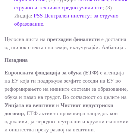
стручно и техничко средно училиште
; (3)
Индија:
PSS Централен институт за стручно
образование
.
Целосна листа на
претходни финалисти
е достапна
од широк спектар на земји, вклучувајќи: Албанија .
Позадина
Европската фондација за обука (ЕТФ)
е агенција
на ЕУ која ги поддржува земјите соседи на ЕУ во
реформирањето на нивните системи за образование,
обука и пазар на трудот. Во согласност со целите на
Унијата на вештини
и
Чистиот индустриски
договор
, ЕТФ активно промовира напредок кон
одржливи, јаглеродно неутрални и кружни економии
и општества преку развој на вештини.