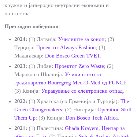
кружни и јаглеродно неутрални економии и
општества.
Претходни победници
:
2024:
(1) Латвија:
Училиште за коноп
; (2)
Турција:
Проектот Always Fashion
; (3)
Мадагаскар:
Don Bosco Green TVET
.
2023:
(1) Либан:
Проектот Zero Waste
; (2)
Мароко со Шпанија:
Училиштето за
градинарство Bouregreg Med-O-Med од FUNCI
;
(3) Кенија:
Управување со електронски отпад
.
2022:
(1) Хрватска (со Ерменија и Турција):
The
Green Changemakers
; (2) Нигерија:
Operation Skill
Them Up
; (3) Кенија:
Don Bosco Tech Africa
.
2021:
(1) Палестина:
Ghada Krayem, Центар за
обука во Газа
; (2) Турција:
Selcuk Arslan, Atatürk