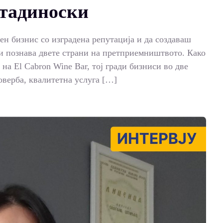
стадиноски
н бизнис со изградена репутација и да создаваш
ги познава двете страни на претприемништвото. Како
 на El Cabron Wine Bar, тој гради бизниси во две
оверба, квалитетна услуга […]