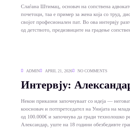
Слаѓана Штимац, основач на сопствена адвокатс
почетоци, таа е пример за жена која со труд, ди
својот професионален пат. Во ова интервју раз
од детството, предизвиците на градење сопстве
ADMIN
APRIL 21, 2026
NO COMMENTS
Интервју: Александ
Некои приказни започнуваат со идеја — негова
коосновач и потпретседател на Унијата на млад
од 100.000€ и започнува да гради технолошко р
Александар, уште на 18 години обезбедивте гра