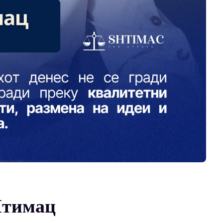
Штимац