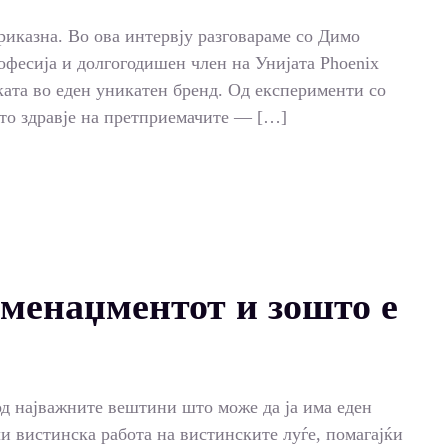
риказна. Во ова интервју разговараме со Димо
фесија и долгогодишен член на Унијата Phoenix
уката во еден уникатен бренд. Од експерименти со
ото здравје на претприемачите — […]
 менаџментот и зошто е
од најважните вештини што може да ја има еден
ли вистинска работа на вистинските луѓе, помагајќи