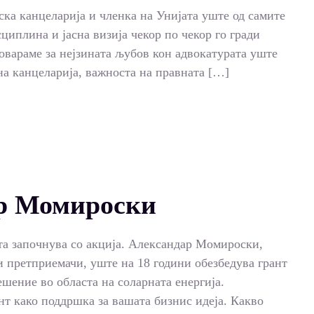
ка канцеларија и членка на Унијата уште од самите
сциплина и јасна визија чекор по чекор го гради
говараме за нејзината љубов кон адвокатурата уште
на канцеларија, важноста на правната […]
ар Момироски
та започнува со акција. Александар Момироски,
и претприемачи, уште на 18 години обезбедува грант
ешение во областа на соларната енергија.
нт како поддршка за вашата бизнис идеја. Какво