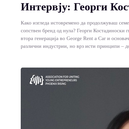
Интервју: Георги Ко
Како изгледа истовремено да продолжуваш семее
сопствен бренд од нула? Георги Костадиноски 
втора генерација во George Rent a Car и основач
различни индустрии, но врз исти принципи – д