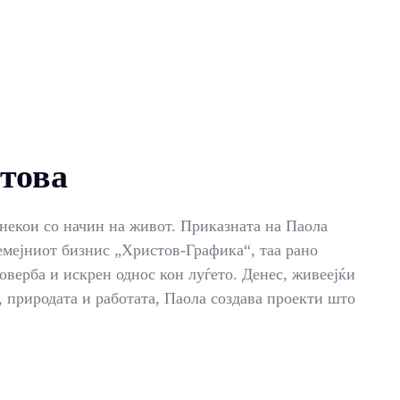
това
 некои со начин на живот. Приказната на Паола
семејниот бизнис „Христов-Графика“, таа рано
оверба и искрен однос кон луѓето. Денес, живеејќи
, природата и работата, Паола создава проекти што